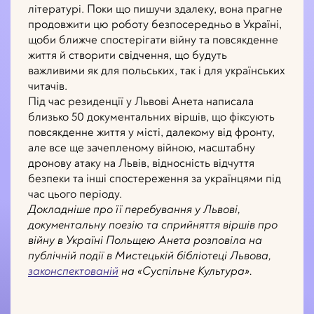
літературі. Поки що пишучи здалеку, вона прагне
продовжити цю роботу безпосередньо в Україні,
щоби ближче спостерігати війну та повсякденне
життя й створити свідчення, що будуть
важливими як для польських, так і для українських
читачів.
Під час резиденції у Львові Анета написала
близько 50 документальних віршів, що фіксують
повсякденне життя у місті, далекому від фронту,
але все ще зачепленому війною, масштабну
дронову атаку на Львів, відносність відчуття
безпеки та інші спостереження за українцями під
час цього періоду.
Докладніше про її перебування у Львові,
документальну поезію та сприйняття віршів про
війну в Україні Польщею Анета розповіла на
публічній події в Мистецькій бібліотеці Львова,
законспектованій
на «Суспільне Культура».