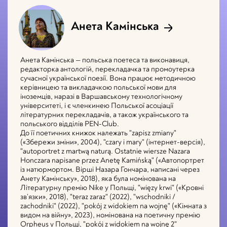
Анета Камінська
Анета Камінська — польська поетеса та виконавиця,
редакторка антологій, перекладачка та промоутерка
сучасної української поезії. Вона працює методичною
керівницею та викладачкою польської мови для
іноземців, наразі в Варшавському технологічному
університеті, і є членкинею Польської асоціації
літературних перекладачів, а також українського та
польського відділів PEN-Club.
До її поетичних книжок належать "zapisz zmiany"
(«Збережи зміни», 2004), "czary i mary" (
інтернет-версія
),
"autoportret z martwą naturą. Ostatnie wiersze Nazara
Honczara napisane przez Anetę Kamińską" («Автопортрет
із натюрмортом. Вірші Назара Гончара, написані через
Анету Камінську», 2018), яка була номінована на
Літературну премію Nike у Польщі, "więzy krwi" («Кровні
зв’язки», 2018), "teraz zaraz" (2022), "wschodniki /
zachodniki" (2022), "pokój z widokiem na wojnę" («Кімната з
видом на війну», 2023), номінована на поетичну премію
Orpheus у Польщі, "pokój z widokiem na wojnę 2"