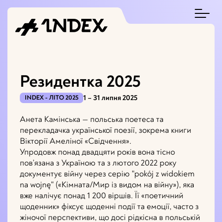
Резидентка 2025
1 – 31 липня 2025
INDEX - ЛІТО 2025
Анета Камінська — польська поетеса та
перекладачка української поезії, зокрема книги
Вікторії Амеліної «Свідчення».
Упродовж понад двадцяти років вона тісно
пов’язана з Україною та з лютого 2022 року
документує війну через серію "pokój z widokiem
na wojnę" («Кімната/Мир із видом на війну»), яка
вже налічує понад 1 200 віршів. Її «поетичний
щоденник» фіксує щоденні події та емоції, часто з
жіночої перспективи, що досі рідкісна в польській