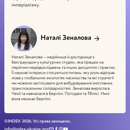
імперіалізму.
Наталі Зеналова
Наталі Зеналова — медійниця й дослідниця з
бекграундом у культурних студіях, яка працює на
перетині медіадосліджень та інших дисциплін і практик.
Її наукові інтереси стосуються питань: яку роль відіграє
мова у глобальних екологіях насильства та які стратегії
ми можемо застосувати для вибудовування змістовних
транслокальних солідарностей. Зеналова виросла в
Чехії та навчалася в Берліні, Потсдамі та Тбілісі. Нині
вона мешкає Берліні.
©INDEX
2026
. Усі права захищено.
info@index-ukraine.org