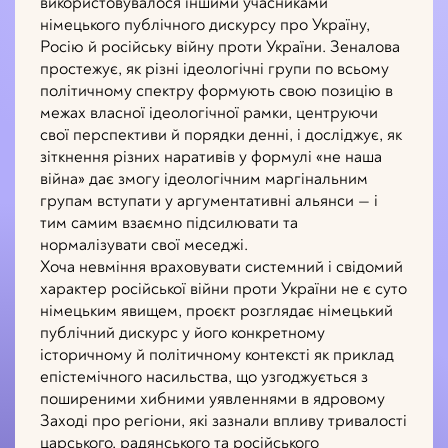
використовувалося іншими учасниками
німецького публічного дискурсу про Україну,
Росію й російську війну проти України. Зеналова
простежує, як різні ідеологічні групи по всьому
політичному спектру формують свою позицію в
межах власної ідеологічної рамки, центруючи
свої перспективи й порядки денні, і досліджує, як
зіткнення різних наративів у формулі «не наша
війна» дає змогу ідеологічним маргінальним
групам вступати у аргументативні альянси — і
тим самим взаємно підсилювати та
нормалізувати свої меседжі.
Хоча невміння враховувати системний і свідомий
характер російської війни проти України не є суто
німецьким явищем, проєкт розглядає німецький
публічний дискурс у його конкретному
історичному й політичному контексті як приклад
епістемічного насильства, що узгоджується з
поширеними хибними уявленнями в ядровому
Заході про регіони, які зазнали впливу тривалості
царського, радянського та російського