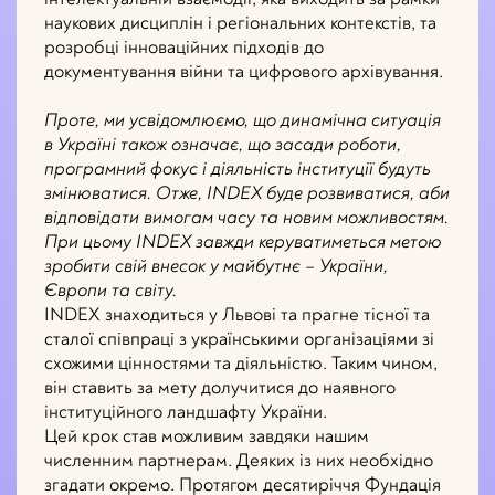
наукових дисциплін і регіональних контекстів, та
розробці інноваційних підходів до
документування війни та цифрового архівування.
Проте, ми усвідомлюємо, що динамічна ситуація
в Україні також означає, що засади роботи,
програмний фокус і діяльність інституції будуть
змінюватися. Отже, INDEX буде розвиватися, аби
відповідати вимогам часу та новим можливостям.
При цьому INDEX завжди керуватиметься метою
зробити свій внесок у майбутнє – України,
Європи та світу.
INDEX знаходиться у Львові та прагне тісної та
сталої співпраці з українськими організаціями зі
схожими цінностями та діяльністю. Таким чином,
він ставить за мету долучитися до наявного
інституційного ландшафту України.
Цей крок став можливим завдяки нашим
численним партнерам. Деяких із них необхідно
згадати окремо. Протягом десятиріччя Фундація