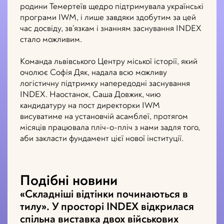
родини Темертеїв щедро підтримувала українські
програми IWM, і лише завдяки здобутим за цей
час досвіду, зв’язкам і знанням заснування INDEX
стало можливим.
Команда львівського Центру міської історії, який
очолює Софія Дяк, надала всю можливу
логістичну підтримку напередодні заснування
INDEX. Наостанок, Саша Довжик, чию
кандидатуру на пост директорки IWM
висуватиме на установчій асамблеї, протягом
місяців працювала пліч-о-пліч з нами задля того,
аби закласти фундамент цієї нової інституції.
Подібні новини
«Складніші відтінки починаються в
тилу». У просторі INDEX відкрилася
спільна виставка двох військових