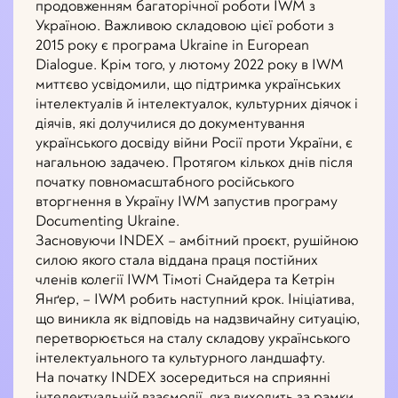
продовженням багаторічної роботи IWM з
Україною. Важливою складовою цієї роботи з
2015 року є програма Ukraine in European
Dialogue. Крім того, у лютому 2022 року в IWM
миттєво усвідомили, що підтримка українських
інтелектуалів й інтелектуалок, культурних діячок і
діячів, які долучилися до документування
українського досвіду війни Росії проти України, є
нагальною задачею. Протягом кількох днів після
початку повномасштабного російського
вторгнення в Україну IWM запустив програму
Documenting Ukraine.
Засновуючи INDEX – амбітний проєкт, рушійною
силою якого стала віддана праця постійних
членів колегії IWM Тімоті Снайдера та Кетрін
Янґер, – IWM робить наступний крок. Ініціатива,
що виникла як відповідь на надзвичайну ситуацію,
перетворюється на сталу складову українського
інтелектуального та культурного ландшафту.
На початку INDEX зосередиться на сприянні
інтелектуальній взаємодії, яка виходить за рамки