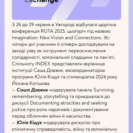
З 26 до 29 червня в Ужгороді відбулася щорічна
конференція RUTA 2025, цьогоріч під назвою
Imagination: New Vision and Connections. Усі
чотири дні учасники й спікери досліджували на
заході уяву як інструмент переосмислення
солідарності, колоніальної спадщини та пам’яті.
Спільноту INDEX представляли керівниця
інституції Саша Довжик, екскоординаторка
програми Юлія Кіщук та стипендіатка 2024 року
Йохана Котішова.
—
Саша Довжик
модерувала панель Surviving,
remembering, storytelling та приєдналася до
дискусії Documenting atrocities and seeking
justice про роль наративів і документування
перед обличчям війни й насильства.
—
Юлія Кіщук
модерувала дискусію про
кліматичну справедливість, війну та колоніальну