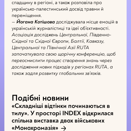
спадщину в регіоні, а також розповіла про
українсько-палестинський досвід травми й
переміщення.
—
Йогана Котішова
досліджувала місце емоцій в
українській журналістиці та ідеї об'єктивності.
Асоціація досліджень Центральної, Південно-
Східної та Східної Європи, Балтії, Кавказу,
Центральної та Північної Азії RUTA
започаткувала свою щорічну конференцію, щоб
переосмислити процес створення знань через
дослідження нових підходів у регіонах RUTA, а
також задля розвитку глобальних зв'язків.
Подібні новини
«Складніші відтінки починаються в
тилу». У просторі INDEX відкрилася
спільна виставка двох військових
«Монохромазія»