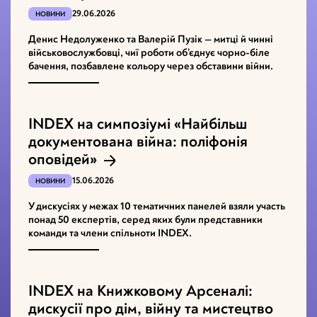
29.06.2026
НОВИНИ
Денис Недолуженко та Валерій Пузік — митці й чинні
військовослужбовці, чиї роботи об’єднує чорно-біле
бачення, позбавлене кольору через обставини війни.
INDEX на симпозіумі «Найбільш
документована війна: поліфонія
оповідей»
15.06.2026
НОВИНИ
У дискусіях у межах 10 тематичних панелей взяли участь
понад 50 експертів, серед яких були представники
команди та члени спільноти INDEX.
INDEX на Книжковому Арсеналі:
дискусії про дім, війну та мистецтво