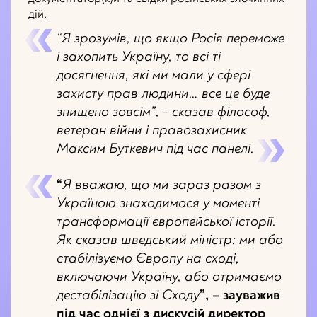
дій.
“Я зрозумів, що якщо Росія переможе
і захопить Україну, то всі ті
досягнення, які ми мали у сфері
захисту прав людини… все це буде
знищено зовсім”, - сказав філософ,
ветеран війни і правозахисник
Максим Буткевич під час панелі.
“
Я вважаю, що ми зараз разом з
Україною знаходимося у моменті
трансформації європейської історії.
Як сказав шведський міністр: ми або
стабілізуємо Європу на сході,
включаючи Україну, або отримаємо
дестабілізацію зі Сходу
”, – зауважив
під час однієї з дискусій директор