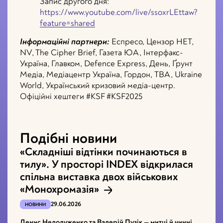
Запис другого дня:
https://www.youtube.com/live/ssoxrLEttaw?
feature=shared
Інформаційні партнери:
Еспресо, Цензор НЕТ,
NV, The Cipher Brief, Газета ЮА, Інтерфакс-
Україна, Главком, Defence Express, День, Ґрунт
Медіа, Медіацентр Україна, Гордон, ТВА, Ukraine
World, Український кризовий медіа-центр.
Офіційні хештеги #KSF #KSF2025
Подібні новини
«Складніші відтінки починаються в
тилу». У просторі INDEX відкрилася
спільна виставка двох військових
«Монохромазія»
29.06.2026
НОВИНИ
Денис Недолуженко та Валерій Пузік — митці й чинні