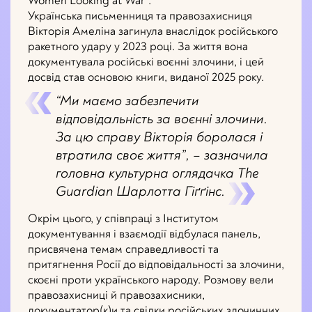
Women Looking at War”.
Українська письменниця та правозахисниця
Вікторія Амеліна загинула внаслідок російського
ракетного удару у 2023 році. За життя вона
документувала російські воєнні злочини, і цей
досвід став основою книги, виданої 2025 року.
“Ми маємо забезпечити
відповідальність за воєнні злочини.
За цю справу Вікторія боролася і
втратила своє життя”, – зазначила
головна культурна оглядачка The
Guardian Шарлотта Гіґґінс.
Окрім цього, у співпраці з Інститутом
документування і взаємодії відбулася панель,
присвячена темам справедливості та
притягнення Росії до відповідальності за злочини,
скоєні проти українського народу. Розмову вели
правозахисниці й правозахисники,
документатор(к)и та свідки російських злочинних