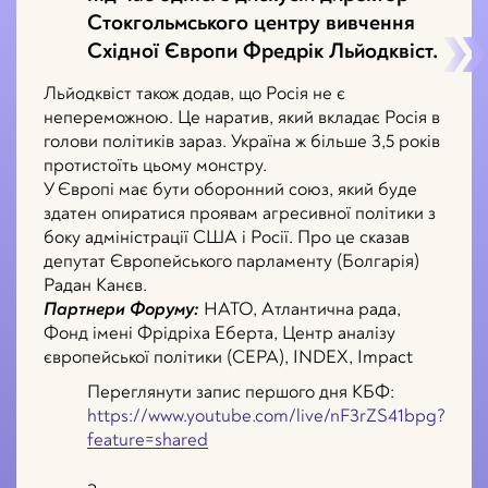
Стокгольмського центру вивчення
Східної Європи Фредрік Льйодквіст.
Льйодквіст також додав, що Росія не є
непереможною. Це наратив, який вкладає Росія в
голови політиків зараз. Україна ж більше 3,5 років
протистоїть цьому монстру.
У Європі має бути оборонний союз, який буде
здатен опиратися проявам агресивної політики з
боку адміністрації США і Росії. Про це сказав
депутат Європейського парламенту (Болгарія)
Радан Канєв.
Партнери Форуму:
НАТО, Атлантична рада,
Фонд імені Фрідріха Еберта, Центр аналізу
європейської політики (CEPA), INDEX, Impact
Переглянути запис першого дня КБФ:
https://www.youtube.com/live/nF3rZS41bpg?
feature=shared