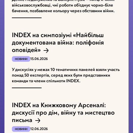
військовослужбовці, чиї роботи об’єднує чорно-біле
бачення, позбавлене кольору через обставини війни.
INDEX на симпозіумі «Найбільш
документована війна: поліфонія
оповідей»
15.06.2026
НОВИНИ
У дискусіях у межах 10 тематичних панелей взяли участь
понад 50 експертів, серед яких були представники
команди та члени спільноти INDEX.
INDEX на Книжковому Арсеналі:
дискусії про дім, війну та мистецтво
письма
12.06.2026
НОВИНИ