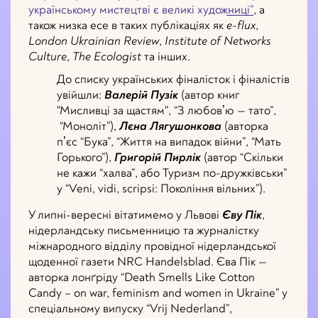
українському мистецтві є великі художниці”
, а
також низка есе в таких публікаціях як
e-flux
,
London Ukrainian Review
,
Institute of Networks
Culture
,
The Ecologist
та інших.
До списку українських фіналісток і фіналістів
увійшли:
Валерій Пузік
(автор книг
"Мисливці за щастям", “З любовʼю — тато”,
“Моноліт”),
Лєна Лягушонкова
(авторка
пʼєс “Бука”, “Життя на випадок війни”, “Мать
Горького”),
Григорій Пирлік
(автор “Скільки
не кажи “халва”, або Туризм по-дружківськи”
у “Veni, vidi, scripsi: Покоління вільних”).
У липні-вересні вітатимемо у Львові
Єву Пік
,
нідерландську письменницю та журналістку
міжнародного відділу провідної нідерландської
щоденної газети NRC Handelsblad. Єва Пік —
авторка лонґріду “Death Smells Like Cotton
Candy – on war, feminism and women in Ukraine” у
спеціальному випуску “Vrij Nederland”,