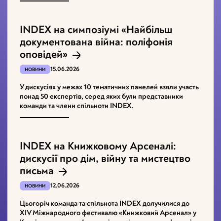
INDEX на симпозіумі «Найбільш
документована війна: поліфонія
оповідей»
15.06.2026
НОВИНИ
У дискусіях у межах 10 тематичних панелей взяли участь
понад 50 експертів, серед яких були представники
команди та члени спільноти INDEX.
INDEX на Книжковому Арсеналі:
дискусії про дім, війну та мистецтво
письма
12.06.2026
НОВИНИ
Цьогоріч команда та спільнота INDEX долучилися до
XІV Міжнародного фестивалю «Книжковий Арсенал» у