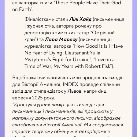
співавторка книги “These People Have Their God
on Earth”.
Фіналістками стали
Лілі Хайд
(письменниця
і журналістка, авторка роману про
депортацію кримських татар “Омріяний
край”) та
Лара Марлоу
(письменниця і
журналістка, авторка “How Good It Is I Have
No Fear of Dying: Lieutenant Yulia
Mykytenko’s Fight for Ukraine”, “Love in a
Time of War, My Years with Robert Fisk”).
Відображаючи важливість міжнародної взаємодії
для Вікторії Амеліної, INDEX проведе спільний
захід для стипендіаток у Львові наприкінці
вересня 2025 року.
“Кроскультурний вимір цієї стипендії для
письменниць і письменників, які працюють у
напрямку документального письма, відображає
світобачення Вікторії Амеліної. Ми сподіваємося
сприяти творчому обміну між автор(к)ами з