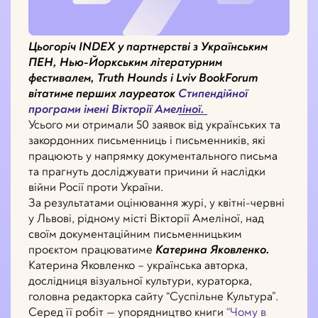
Цьогоріч INDEX у партнерстві з Українським
ПЕН, Нью-Йоркським літературним
фестивалем, Truth Hounds і Lviv BookForum
вітатиме перших лауреаток
Стипендійної
програми імені Вікторії Амеліної.
Усього ми отримали 50 заявок від українських та
закордонних письменниць і письменників, які
працюють у напрямку документального письма
та прагнуть досліджувати причини й наслідки
війни Росії проти України.
За результатами оцінювання журі, у квітні-червні
у Львові, рідному місті Вікторії Амеліної, над
своїм документаційним письменницьким
проєктом працюватиме
Катерина Яковленко.
Катерина Яковленко – українська авторка,
дослідниця візуальної культури, кураторка,
головна редакторка сайту “Суспільне Культура”.
Серед її робіт — упорядництво книги
“Чому в