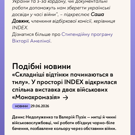
України та з-за кордону, чиї документальні
роботи допоможуть нам зберегти українські
досвіди у часі війни”, – підкреслює
Саша
Довжик,
членкиня відбіркової комісії, керівниця
INDEX.
Дізнатися більше про
Стипендійну програму
Вікторії Амеліної
.
Подібні новини
«Складніші відтінки починаються в
тилу». У просторі INDEX відкрилася
спільна виставка двох військових
«Монохромазія»
29.06.2026
НОВИНИ
Денис Недолуженко та Валерій Пузік — митці й чинні
військовослужбовці, чиї роботи об’єднує чорно-біле
бачення, позбавлене кольору через обставини війни.