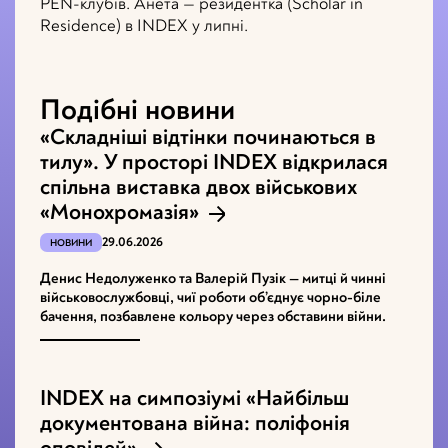
PEN-клубів. Анета — резидентка (Scholar in
Residence) в INDEX у липні.
Подібні новини
«Складніші відтінки починаються в
тилу». У просторі INDEX відкрилася
спільна виставка двох військових
«Монохромазія»
29.06.2026
НОВИНИ
Денис Недолуженко та Валерій Пузік — митці й чинні
військовослужбовці, чиї роботи об’єднує чорно-біле
бачення, позбавлене кольору через обставини війни.
INDEX на симпозіумі «Найбільш
документована війна: поліфонія