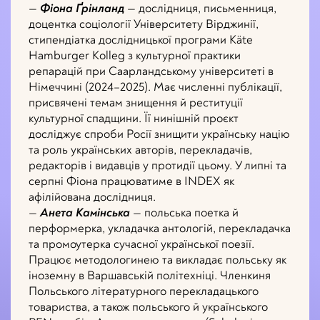
—
Фіона Ґрінланд
— дослідниця, письменниця,
доцентка соціології Університету Вірджинії,
стипендіатка дослідницької програми Käte
Hamburger Kolleg з культурної практики
репарацій при Саарландському університеті в
Німеччині (2024–2025). Має численні публікації,
присвячені темам знищення й реституції
культурної спадщини. Її нинішній проєкт
досліджує спроби Росії знищити українську націю
та роль українських авторів, перекладачів,
редакторів і видавців у протидії цьому. У липні та
серпні Фіона працюватиме в INDEX як
афілійована дослідниця.
—
Анета Камінська
— польська поетка й
перформерка, укладачка антологій, перекладачка
та промоутерка сучасної української поезії.
Працює методологинею та викладає польську як
іноземну в Варшавській політехніці. Членкиня
Польського літературного перекладацького
товариства, а також польського й українського