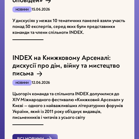
оповідей»
15.06.2026
НОВИНИ
У дискусіях у межах 10 тематичних панелей взяли участь
понад 50 експертів, серед яких були представники
команди та члени спільноти INDEX.
INDEX на Книжковому Арсеналі:
дискусії про дім, війну та мистецтво
письма
12.06.2026
НОВИНИ
Цьогоріч команда та спільнота INDEX долучилися до
XІV Міжнародного фестивалю «Книжковий Арсенал» у
Києві ­— одного з найважливіших літературних форумів
України, який із 2011 року об’єднує видавців,
письменників і читачів з усього світу
ВСІ НОВИНИ