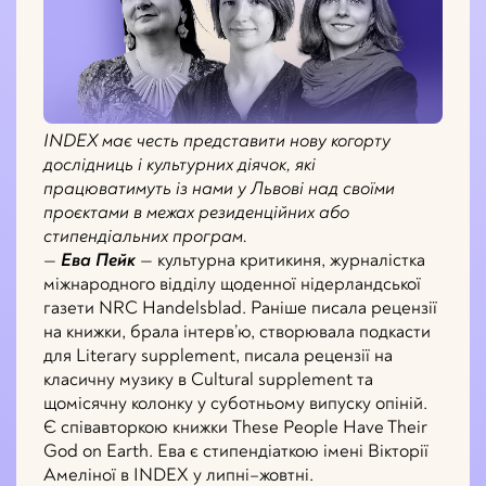
INDEX має честь представити нову когорту
дослідниць і культурних діячок, які
працюватимуть із нами у Львові над своїми
проєктами в межах резиденційних або
стипендіальних програм.
—
Ева Пейк
— культурна критикиня, журналістка
міжнародного відділу щоденної нідерландської
газети NRC Handelsblad. Раніше писала рецензії
на книжки, брала інтерв’ю, створювала подкасти
для Literary supplement, писала рецензії на
класичну музику в Cultural supplement та
щомісячну колонку у суботньому випуску опіній.
Є співавторкою книжки These People Have Their
God on Earth. Ева є стипендіаткою імені Вікторії
Амеліної в INDEX у липні–жовтні.